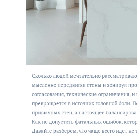
Сколько людей мечтательно рассматривают интерьеры на обложках журналов или в соцсетях,
мысленно передвигая стены и зонируя про
согласования, технические ограничения, и
превращается в источник головной боли. П
привычных стен, а настоящее балансиров
Как не допустить фатальных ошибок, кот
Давайте разберём, что чаще всего идёт не т