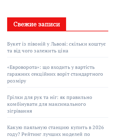
Свежие записи
Букет із півоній у Львові: скільки коштує
та від чого залежить ціна
«Евроворота»: що входить у вартість
гаражних секційних воріт стандартного
розміру
Грілки для рук та ніг: як правильно
комбінувати для максимального
зігрівання
Какую паяльную станцию купить в 2026
году? Рейтинг лучших моделей по