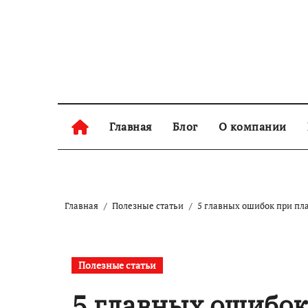
Перейти
к
содержанию
Главная
Блог
О компании
Главная
Полезные статьи
5 главных ошибок при пл
Полезные статьи
5 главных ошибо