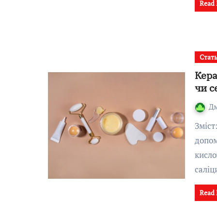
Read
Стат
Кера
чи с
Д
Зміст:Що таке кератоліз і чому механіка тут не
допом
кисло
саліц
Read