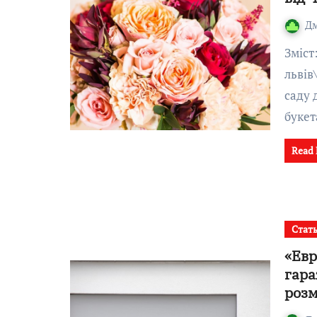
Д
Зміст:Чому саме півонії стали улюбленою квіткою
львів
саду 
буке
Read
Стат
«Евр
гара
розм