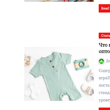
Read
Стат
Что 
опт
Д
Содержание:Почему крупный опт — другая
играП
поста
станд
уров