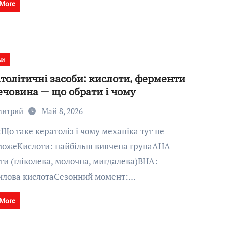
 More
ьи
толітичні засоби: кислоти, ферменти
ечовина — що обрати і чому
митрий
Май 8, 2026
ожеКислоти: найбільш вивчена групаАНА-
ти (гліколева, молочна, мигдалева)BHA:
илова кислотаСезонний момент:…
 More