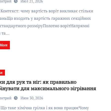
митрий
Июл 21, 2026
аньЩо входить у вартість гаражних секційних
 стандартного розміруПолотно ворітНапрямні
и та…
 More
ьи
ки для рук та ніг: як правильно
інувати для максимального зігрівання
митрий
Июн 30, 2026