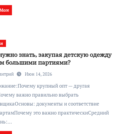
 More
ьи
нужно знать, закупая детскую одежду
ом большими партиями?
митрий
Июн 14, 2026
очему важно правильно выбрать
вщикаОсновы: документы и соответствие
артамПочему это важно практическиСредний
ень:…