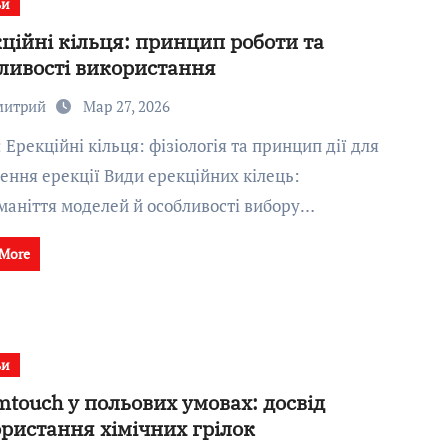
ьи
ційні кільця: принцип роботи та
ливості використання
митрий
Мар 27, 2026
ення ерекції Види ерекційних кілець:
маніття моделей й особливості вибору…
 More
ьи
touch у польових умовах: досвід
ристання хімічних грілок