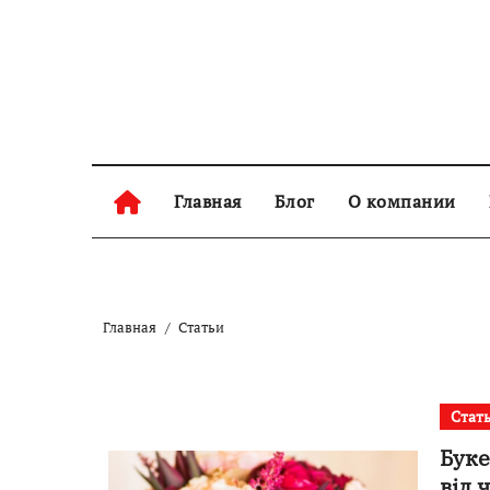
Перейти
к
содержанию
Главная
Блог
О компании
Главная
Статьи
Стат
Буке
від 