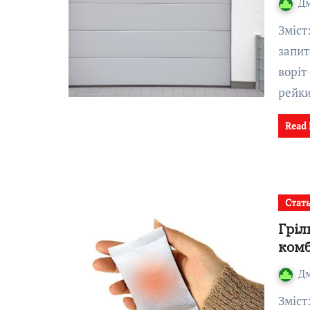
Д
Зміст:Контекст: чому вартість воріт викликає стільки
запит
воріт
рейк
Read
Стат
Гріл
комб
Д
Зміст:Що таке хімічна грілка і як вона працюєЧому