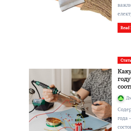
важли
елек
Read
Стат
Каку
году
соот
Д
Содержание:Почему выбор паяльной станции 2026
года 
состо