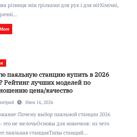
ва різниця між грілками для рук і для нігХімічні,
тричні…
 More
ьи
ю паяльную станцию купить в 2026
? Рейтинг лучших моделей по
ношению цена/качество
митрий
Июн 16, 2026
— это не мелочьОсновы для новичков: из чего
ит паяльная станцияТипы станций…