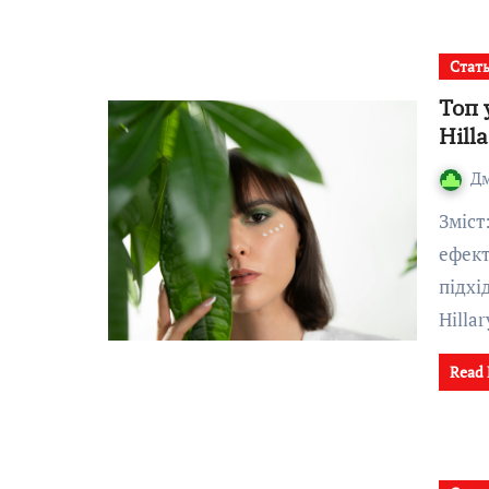
Стат
Топ 
Hill
Д
Зміст:Українська доглядова косметика: довіра, якість,
ефект
підхі
Hilla
Read