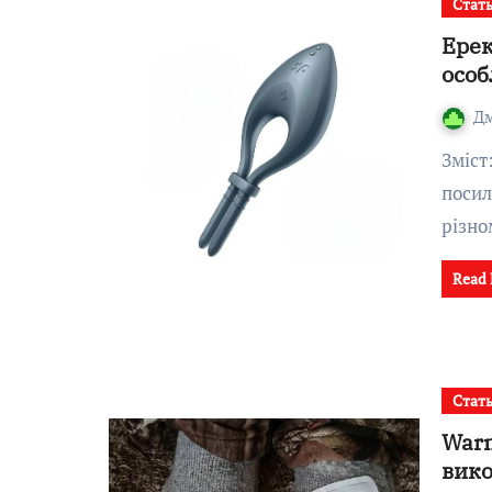
Стат
Ерек
особ
Д
Зміст: Ерекційні кільця: фізіологія та принцип дії для
посил
різно
Read
Стат
Warm
вико