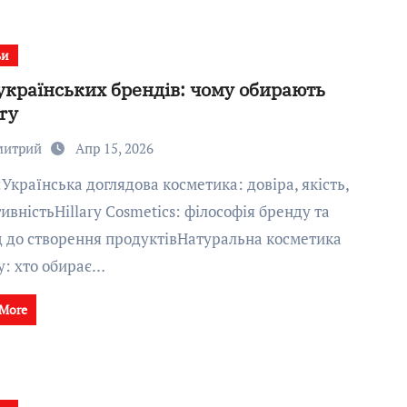
ьи
українських брендів: чому обирають
ary
митрий
Апр 15, 2026
ивністьHillary Cosmetics: філософія бренду та
д до створення продуктівНатуральна косметика
ry: хто обирає…
 More