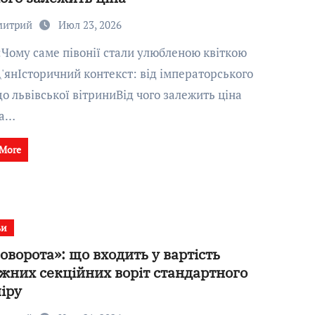
митрий
Июл 23, 2026
\'янІсторичний контекст: від імператорського
до львівської вітриниВід чого залежить ціна
та…
 More
ьи
оворота»: що входить у вартість
жних секційних воріт стандартного
іру