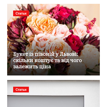
Статьи
Букет із півоній у Львові:
скільки коштує та від чого
залежить ціна
Статьи