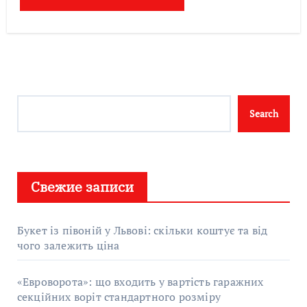
Search
Search
Свежие записи
Букет із півоній у Львові: скільки коштує та від
чого залежить ціна
«Евроворота»: що входить у вартість гаражних
секційних воріт стандартного розміру