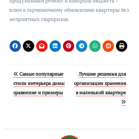
продуманный ремонт и контроль бюджета –
ключ к гармоничному обновлению квартиры без
неприятных сюрпризов.
Навигация
Самые популярные
Лучшие решения для
по
стили интерьера дома:
организации хранения
сравнение и примеры
в маленькой квартире
записям