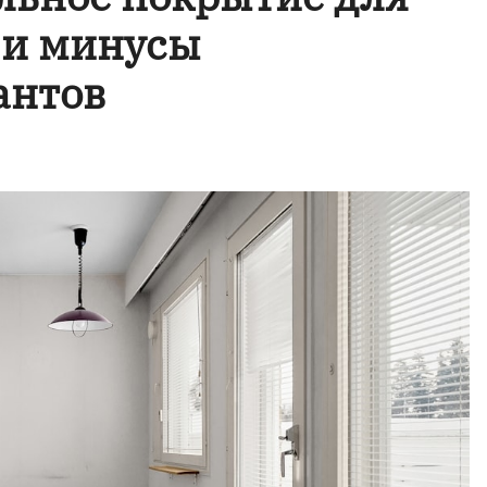
 и минусы
антов