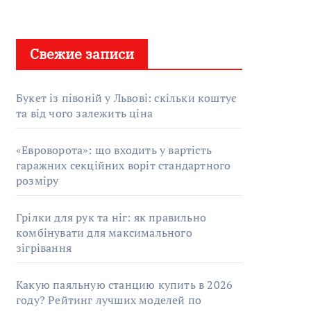
Свежие записи
Букет із півоній у Львові: скільки коштує
та від чого залежить ціна
«Евроворота»: що входить у вартість
гаражних секційних воріт стандартного
розміру
Грілки для рук та ніг: як правильно
комбінувати для максимального
зігрівання
Какую паяльную станцию купить в 2026
году? Рейтинг лучших моделей по