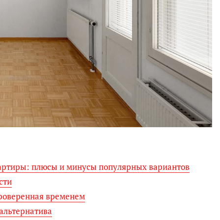
артиры: плюсы и минусы популярных вариантов
сти
проверенная временем
альтернатива