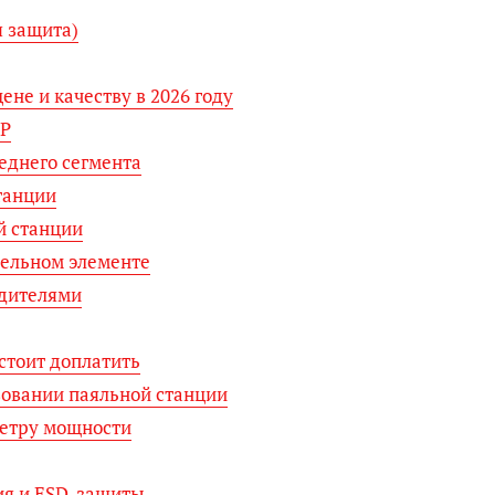
 защита)
ене и качеству в 2026 году
OP
реднего сегмента
танции
й станции
тельном элементе
одителями
стоит доплатить
зовании паяльной станции
етру мощности
ия и ESD-защиты