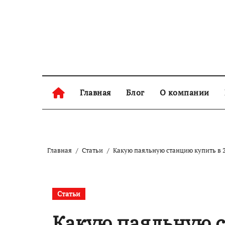
Перейти
к
содержанию
Главная
Блог
О компании
Главная
Статьи
Какую паяльную станцию купить в 
Статьи
Какую паяльную с