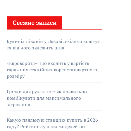
Свежие записи
Букет із півоній у Львові: скільки коштує
та від чого залежить ціна
«Евроворота»: що входить у вартість
гаражних секційних воріт стандартного
розміру
Грілки для рук та ніг: як правильно
комбінувати для максимального
зігрівання
Какую паяльную станцию купить в 2026
году? Рейтинг лучших моделей по