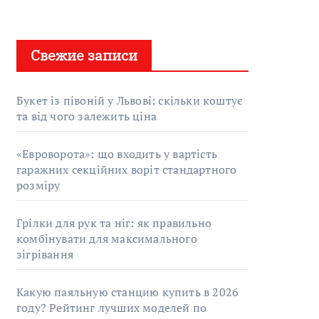
Свежие записи
Букет із півоній у Львові: скільки коштує
та від чого залежить ціна
«Евроворота»: що входить у вартість
гаражних секційних воріт стандартного
розміру
Грілки для рук та ніг: як правильно
комбінувати для максимального
зігрівання
Какую паяльную станцию купить в 2026
году? Рейтинг лучших моделей по