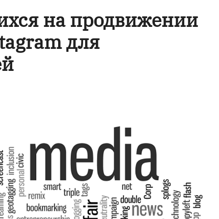
хся на продвижении
stagram для
ей