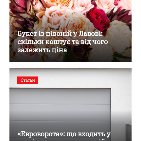
Букет із півоній у Львові:
скільки коштує та від чого
залежить ціна
Статьи
«Евроворота»: що входить у