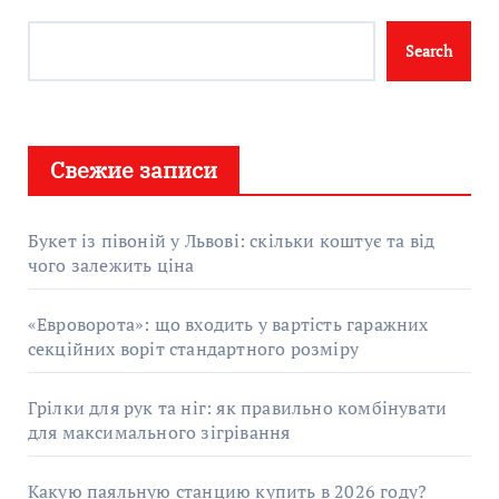
Search
Search
Свежие записи
Букет із півоній у Львові: скільки коштує та від
чого залежить ціна
«Евроворота»: що входить у вартість гаражних
секційних воріт стандартного розміру
Грілки для рук та ніг: як правильно комбінувати
для максимального зігрівання
Какую паяльную станцию купить в 2026 году?