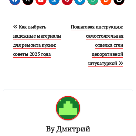
Навигация
Как выбрать
Пошаговая инструкция:
по
надежные материалы
самостоятельная
для ремонта кухни:
отделка стен
записям
советы 2025 года
декоративной
штукатуркой
By
Дмитрий