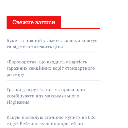
Свежие записи
Букет із півоній у Львові: скільки коштує
та від чого залежить ціна
«Евроворота»: що входить у вартість
гаражних секційних воріт стандартного
розміру
Грілки для рук та ніг: як правильно
комбінувати для максимального
зігрівання
Какую паяльную станцию купить в 2026
году? Рейтинг лучших моделей по