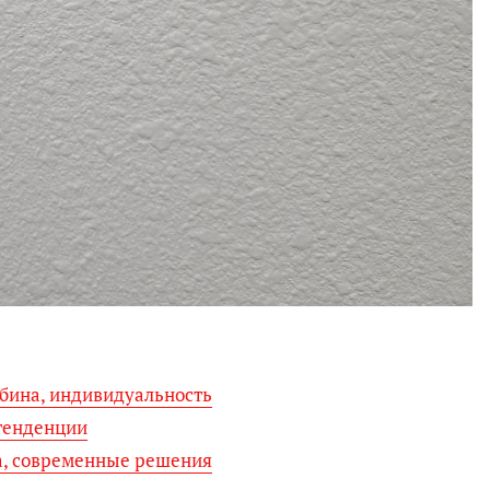
убина, индивидуальность
тенденции
та, современные решения