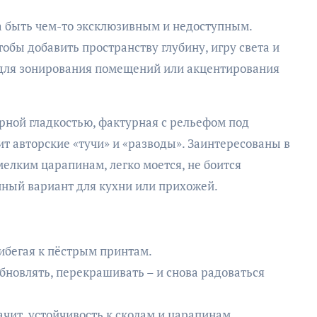
а быть чем-то эксклюзивным и недоступным.
бы добавить пространству глубину, игру света и
 для зонирования помещений или акцентирования
рной гладкостью, фактурная с рельефом под
ит авторские «тучи» и «разводы». Заинтересованы в
мелким царапинам, легко моется, не боится
чный вариант для кухни или прихожей.
рибегая к пёстрым принтам.
бновлять, перекрашивать – и снова радоваться
ачит, устойчивость к сколам и царапинам