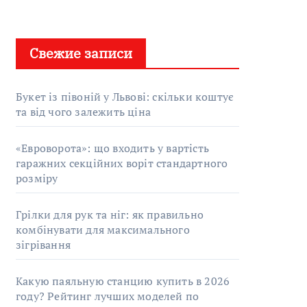
Свежие записи
Букет із півоній у Львові: скільки коштує
та від чого залежить ціна
«Евроворота»: що входить у вартість
гаражних секційних воріт стандартного
розміру
Грілки для рук та ніг: як правильно
комбінувати для максимального
зігрівання
Какую паяльную станцию купить в 2026
году? Рейтинг лучших моделей по