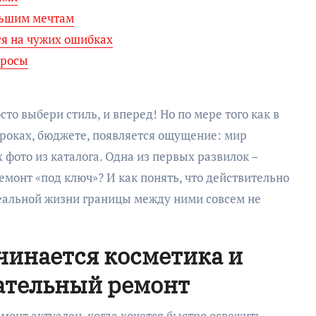
ольшим мечтам
я на чужих ошибках
просы
то выбери стиль, и вперед! Но по мере того как в
сроках, бюджете, появляется ощущение: мир
 фото из каталога. Одна из первых развилок –
монт «под ключ»? И как понять, что действительно
 реальной жизни границы между ними совсем не
ачинается косметика и
ательный ремонт
емонт актуален, когда хочется быстро освежить