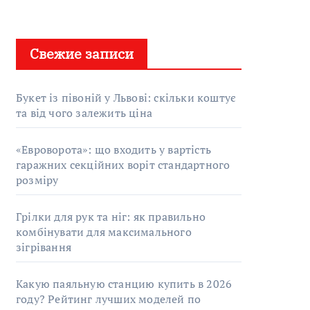
Свежие записи
Букет із півоній у Львові: скільки коштує
та від чого залежить ціна
«Евроворота»: що входить у вартість
гаражних секційних воріт стандартного
розміру
Грілки для рук та ніг: як правильно
комбінувати для максимального
зігрівання
Какую паяльную станцию купить в 2026
году? Рейтинг лучших моделей по