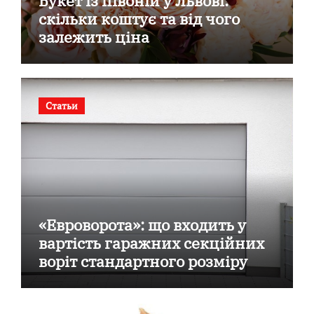
Букет із півоній у Львові:
скільки коштує та від чого
залежить ціна
Статьи
«Евроворота»: що входить у
вартість гаражних секційних
воріт стандартного розміру